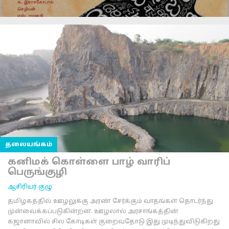
தலையங்கம்
கனிமக் கொள்ளை பாழ் வாரிப்
பெருங்குழி
ஆசிரியர் குழு
தமிழகத்தில் ஊழலுக்கு அரண் சேர்க்கும் வாதங்கள் தொடர்ந்து
முன்வைக்கப்படுகின்றன. ஊழலால் அரசாங்கத்தின்
கஜானாவில் சில கோடிகள் குறைவதோடு இது முடிந்துவிடுகிறது