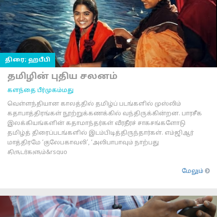
திரை; ஹபீபி
தமிழின் புதிய சலனம்
களந்தை பீர்முகம்மது
வெள்ளந்தியான காலத்தில் தமிழ்ப் படங்களில் முஸ்லிம்
கதாபாத்திரங்கள் நூற்றுக்கணக்கில் வந்திருக்கின்றன. பாரசீக
இலக்கியங்களின் கதாமாந்தர்கள் வீரதீரச் சாகசங்களோடு
தமிழ்த் திரைப்படங்களில் இடம்பிடித்திருந்தார்கள். எம்ஜிஆர்
மாத்திரமே ‘குலேபகாவலி’, ‘அலிபாபாவும் நாற்பது
திருடர்களும்&rsquo
மேலும்