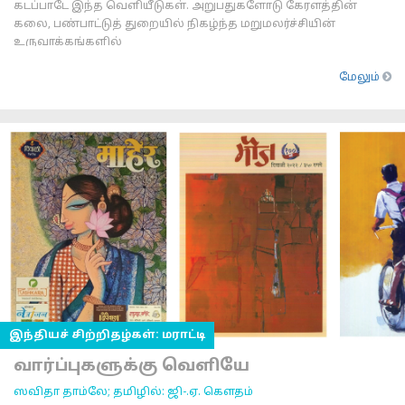
கடப்பாடே இந்த வெளியீடுகள். அறுபதுகளோடு கேரளத்தின்
கலை, பண்பாட்டுத் துறையில் நிகழ்ந்த மறுமலர்ச்சியின்
உருவாக்கங்களில்
மேலும்
இந்தியச் சிற்றிதழ்கள்: மராட்டி
வார்ப்புகளுக்கு வெளியே
ஸவிதா தாம்லே; தமிழில்: ஜி-.ஏ. கௌதம்