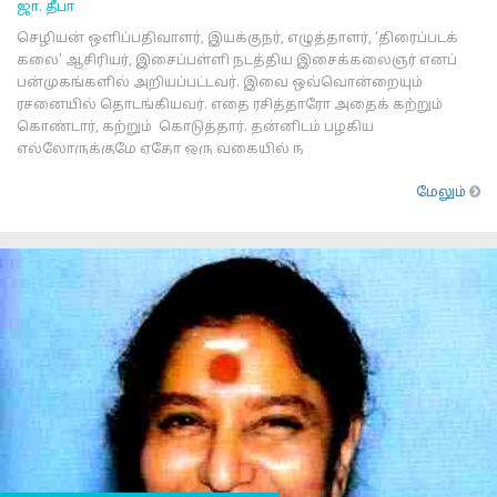
ஜா. தீபா
செழியன் ஒளிப்பதிவாளர், இயக்குநர், எழுத்தாளர், ‘திரைப்படக்
கலை’ ஆசிரியர், இசைப்பள்ளி நடத்திய இசைக்கலைஞர் எனப்
பன்முகங்களில் அறியப்பட்டவர். இவை ஒவ்வொன்றையும்
ரசனையில் தொடங்கியவர். எதை ரசித்தாரோ அதைக் கற்றும்
கொண்டார், கற்றும் கொடுத்தார். தன்னிடம் பழகிய
எல்லோருக்குமே ஏதோ ஒரு வகையில் ந
மேலும்