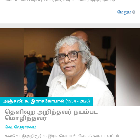
கையடக்கப் பதிப்பு. 2020இல், விரிவாக்கித் திருத்திய மூ
மேலும்
அஞ்சலி: சு. இராசகோபால் (1954 – 2026)
தெளிவுற அறிந்தவர் நயம்பட
மொழிந்தவர்
வெ. வேதாசலம்
கல்வெட்டுஅறிஞர் சு. இராசகோபால் சிவகங்கை மாவட்டம்