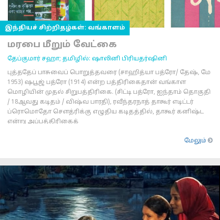
இந்தியச் சிற்றிதழ்கள்: வங்காளம்
மரபை மீறும் வேட்கை
தேப்குமார் சஹா; தமிழில்: ஷாலினி பிரியதர்ஷினி
புத்ததேப் பாசுவைப் பொறுத்தவரை (சாஹித்யா பத்ரோ/ தேஷ், மே
1953) ஷபூஜ் பத்ரோ (1914) என்ற பத்திரிகைதான் வங்காள
மொழியின் முதல் சிறுபத்திரிகை. (சிட்டி பத்ரோ, ஐந்தாம் தொகுதி
/ 18ஆவது கடிதம் / விஷ்வ பாரதி), ரவீந்தரநாத் தாகூர் எடிட்டர்
ப்ரொமொதோ சௌத்ரிக்கு எழுதிய கடிதத்தில், தாகூர் கனிஷ்ட
என்று அப்பத்திரிகைக்
மேலும்