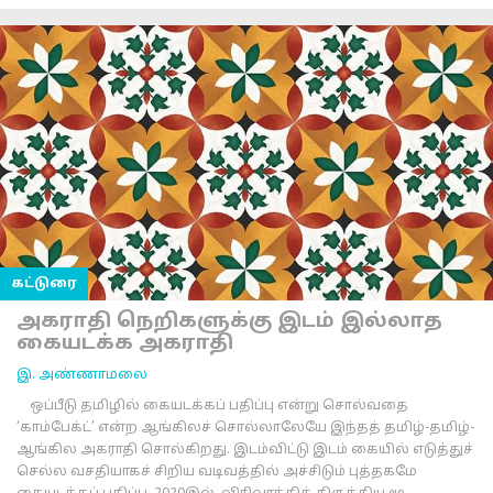
கட்டுரை
அகராதி நெறிகளுக்கு இடம் இல்லாத
கையடக்க அகராதி
இ. அண்ணாமலை
ஒப்பீடு தமிழில் கையடக்கப் பதிப்பு என்று சொல்வதை
‘காம்பேக்ட்’ என்ற ஆங்கிலச் சொல்லாலேயே இந்தத் தமிழ்-தமிழ்-
ஆங்கில அகராதி சொல்கிறது. இடம்விட்டு இடம் கையில் எடுத்துச்
செல்ல வசதியாகச் சிறிய வடிவத்தில் அச்சிடும் புத்தகமே