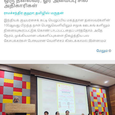
ஒரு தலைவர், ஓர் அமைப்பு சில
அதிகாரிகள்
ராமச்சந்திர குஹா; தமிழில்: மருதன்
இந்தியக் குடியரசைக் கட்டி யெழுப்பிய மகத்தான தலைவர்களின்
100ஆவது பிறந்த நாள் பொதுவெளியிலும் சமூக ஊடகங் களிலும்
நினைவுகூரப்பட்டுக் கொண் டாடப்பட்டதைப் பார்த்தோம். அதே
நேரம், முக்கியமான பங்களிப்புகளை நிகழ்த்திய பல
தேசபக்தர்கள் போதுமான வெளிச்சம் கிடைக்காமல் இன்னமும்
இருளில் மூழ்கிக்கிடக்கிறார்கள். ஹர
மேலும்