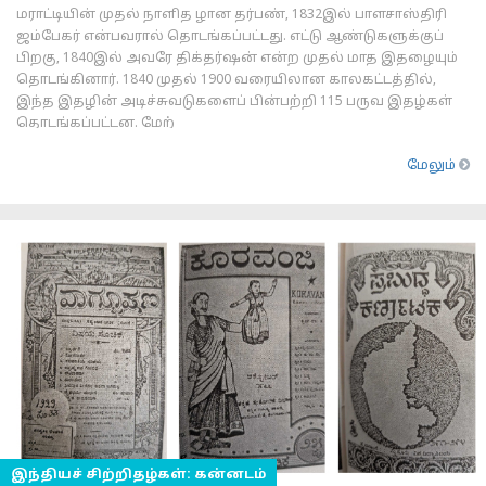
மராட்டியின் முதல் நாளித ழான தர்பண், 1832இல் பாளசாஸ்திரி
ஜம்பேகர் என்பவரால் தொடங்கப்பட்டது. எட்டு ஆண்டுகளுக்குப்
பிறகு, 1840இல் அவரே திக்தர்ஷன் என்ற முதல் மாத இதழையும்
தொடங்கினார். 1840 முதல் 1900 வரையிலான காலகட்டத்தில்,
இந்த இதழின் அடிச்சுவடுகளைப் பின்பற்றி 115 பருவ இதழ்கள்
தொடங்கப்பட்டன. மேற்
மேலும்
இந்தியச் சிற்றிதழ்கள்: கன்னடம்