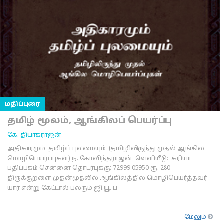
மதிப்புரை
தமிழ் மூலம், ஆங்கிலப் பெயர்ப்பு
கே. தியாகராஜன்
அதிகாரமும் தமிழ்ப் புலமையும் (தமிழிலிருந்து முதல் ஆங்கில
மொழிபெயர்ப்புகள்) ந. கோவிந்தராஜன் வெளியீடு: க்ரியா
பதிப்பகம் சென்னை தொடர்புக்கு: 72999 05950 ரூ. 280
திருக்குறளை முதன்முதலில் ஆங்கிலத்தில் மொழிபெயர்த்தவர்
யார் என்று கேட்டால் பலரும் ஜி.யூ. ப
மேலும்