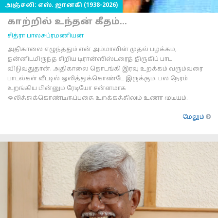
அஞ்சலி: எஸ். ஜானகி (1938-2026)
காற்றில் உந்தன் கீதம்...
சித்ரா பாலசுப்ரமணியன்
அதிகாலை எழுந்ததும் என் அம்மாவின் முதல் பழக்கம்,
தன்னிடமிருந்த சிறிய டிரான்ஸிஸ்டரைத் திருகிப் பாட
விடுவதுதான். அதிகாலை தொடங்கி இரவு உறக்கம் வரும்வரை
பாடல்கள் வீட்டில் ஒலித்துக்கொண்டே இருக்கும். பல நேரம்
உறங்கிய பின்னும் ரேடியோ சன்னமாக
ஒலித்துக்கொண்டிருப்பதை உறக்கத்திலும் உணர முடியும்.
இப்படியாக என் ச
மேலும்