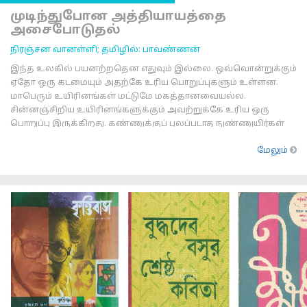
முடிந்துபோன அத்தியாயத்தை
அசைபோடுதல்
நிரஞ்சன வானள்ளி; தமிழில்: பாவண்ணன்
இந்த உலகில் பயனற்றதென எதுவும் இல்லை. ஒவ்வொன்றுக்கும்
ஏதோ ஒரு கடமையும் அதற்கே உரிய பொறுப்புகளும் உள்ளன.
மாபெரும் உயிரினங்கள் மட்டுமே மகத்தானவையல்ல.
சின்னஞ்சிறிய உயிரினங்களுக்கும் அவற்றுக்கே உரிய ஒரு
பொறுப்பு இருக்கிறது. கண்ணுக்குப் புலப்படாத நுண்ணுயிர்கள்
இல்லையெனில் மாபெரும் உயிரினங்களின் செரிமா
மேலும்