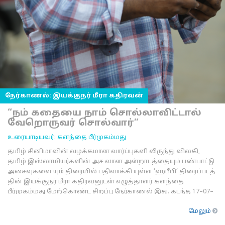
நேர்காணல்: இயக்குநர் மீரா கதிரவன்
“நம் கதையை நாம் சொல்லாவிட்டால்
வேறொருவர் சொல்வார்”
உரையாடியவர்: களந்தை பீர்முகம்மது
தமிழ் சினிமாவின் வழக்கமான வார்ப்புகளி லிருந்து விலகி,
தமிழ் இஸ்லாமியர்களின் அச லான அன்றாடத்தையும் பண்பாட்டு
அசைவுகளை யும் திரையில் பதிவாக்கி யுள்ள ‘ஹபீபி’ திரைப்படத்
தின் இயக்குநர் மீரா கதிரவனுடன் எழுத்தாளர் களந்தை
பீர்முகம்மது மேற்கொண்ட சிறப்பு நேர்காணல் இது. கடந்த 17–07–
202
மேலும்