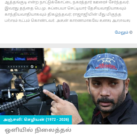
ஆத்தங்குடி என்ற நாட்டுக்கோட்டை நகரத்தார் ஊரைச் சேர்ந்தவர்.
இவரது தந்தை பெ.மு. சுப்பையா செட்டியார் தேசியவாதியாகவும்
காந்தியவாதியாகவும் திகழ்ந்தவர்; ராஜாஜியின் மீது மிகுந்த
பற்றும் நட்பும் கொண்டவர். அதன் காரணமாகவே தனது ஆறாவது
பிள்ளையாகப் பிறந்த மகனுக்கு
மேலும்
அஞ்சலி: செழியன் (1972 - 2026)
ஒளியில் நிலைத்தல்