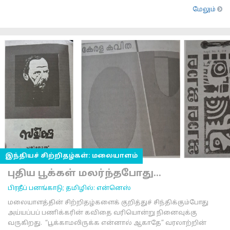
மேலும்
இந்தியச் சிற்றிதழ்கள்: மலையாளம்
புதிய பூக்கள் மலர்ந்தபோது...
பிரதீப் பனங்காடு; தமிழில்: என்னெஸ்
மலையாளத்தின் சிற்றிதழ்களைக் குறித்துச் சிந்திக்கும்போது
அய்யப்பப் பணிக்கரின் கவிதை வரியொன்று நினைவுக்கு
வருகிறது. “பூக்காமலிருக்க என்னால் ஆகாதே” வரலாற்றின்